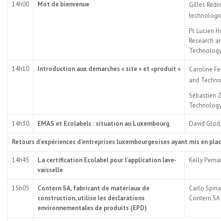
14h00
Mot de bienvenue
Gilles Redi
technologi
Pr. Lucien 
Research an
Technology
14h10
Introduction aux démarches « site » et «produit »
Caroline Fe
and Techno
Sébastien Z
Technology
14h30
EMAS et Ecolabels : situation au Luxembourg
David Glod,
Retours d’expériences d’entreprises luxembourgeoises ayant mis en pla
14h45
La certification Ecolabel pour l’application lave-
Kelly Pemar
vaisselle
15h05
Contern SA, fabricant de matériaux de
Carlo Spina
construction, utilise les déclarations
Contern SA
environnementales de produits (EPD)