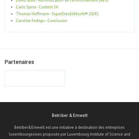
David Glod - Administration de l'environnement (AEV)
Carlo Spina - Contern SA
Thomas Hoffmann - SuperDrecksKëscht® (SDK)
Caroline Fedrigo - Conclusion
Partenaires
Betriber & Emwelt
Betriber&Emwelt est une initiative à destination des entreprises
luxembourgeoises proposée par Luxembourg Institute of Science and