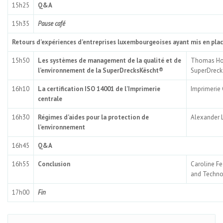
15h25
Q&A
15h35
Pause café
Retours d’expériences d’entreprises luxembourgeoises ayant mis en p
15h50
Les systèmes de management de la qualité et de
Thomas Hof
l’environnement de la SuperDrecksKëscht®
SuperDrec
16h10
La certification ISO 14001 de l’Imprimerie
Imprimerie 
centrale
16h30
Régimes d’aides pour la protection de
Alexander L
l’environnement
16h45
Q&A
16h55
Conclusion
Caroline Fe
and Techno
17h00
Fin