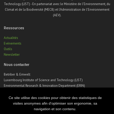
Technology (LIST) - En partenariat avec le Ministère de l'Environnement, du
Climat et de la Biodiversité (MECB) et l'Administration de l'Environnement
(AEV).
Ressources
Actualités
Evénements
Outils
Newsletter
Nous contacter
Betriber & Emwelt
Luxembourg Institute of Science and Technology (LIST)
Environmental Research & Innovation Department (ERIN)
41, rue du Brill | L-4422 Belvaux | Luxembourg
Téléphone : +352 275 888 – 1
Ce site utilise des cookies pour obtenir des statistiques de
Email :
betriber-emwelt@list.lu
visites anonymes afin d'optimiser son ergonomie, sa
navigation et son contenu.