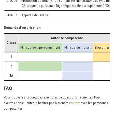
070209
Production de froid (y non compris les installations de type mén
02 lorsque la puissance frigorifique totale est supérieure à 50 kW e
500202
Appareil de levage
Demande d'autorisation
Autorité compétente
Classe
Ministre de l'Environnement
Ministre du Travail
Bourgmestre
2
3
3A
FAQ
Vous trouverez ici quelques exemples de questions fréquentes. Pour
d’autres particularités, n’hésitez pas à prendre
contact
avec les personnes
compétentes.