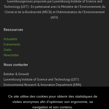
luxembourgeoises proposée par Luxembourg Institute of Science and
Technology (LIST) - En partenariat avec le Ministère de l'Environnement, du
Climat et de la Biodiversité (MECB) et l'Administration de l'Environnement
(AEV).
Ressources
Actualités
Evénements
Outils
Newsletter
Nous contacter
Betriber & Emwelt
Luxembourg Institute of Science and Technology (LIST)
Environmental Research & Innovation Department (ERIN)
41, rue du Brill | L-4422 Belvaux | Luxembourg
Téléphone : +352 275 888 – 1
Ce site utilise des cookies pour obtenir des statistiques de
Email :
betriber-emwelt@list.lu
visites anonymes afin d'optimiser son ergonomie, sa
navigation et son contenu.