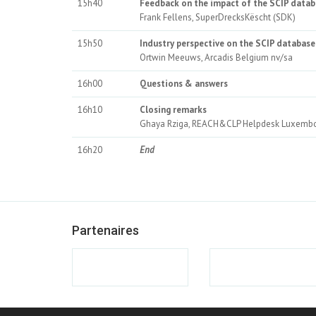
15h40
Feedback on the impact of the SCIP datab
Frank Fellens, SuperDrecksKëscht (SDK)
15h50
Industry perspective on the SCIP database
Ortwin Meeuws, Arcadis Belgium nv/sa
16h00
Questions & answers
16h10
Closing remarks
Ghaya Rziga, REACH&CLP Helpdesk Luxembour
16h20
End
Partenaires