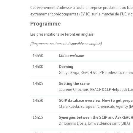
Cet événement s'adresse à toute entreprise produisant ou four
extrêmement préoccupantes (SVHC) sur le marché de l'UE, y co
Programme
Les présentations se feront en
anglais
.
[Programme seulement disponible en anglais]
13h50
Online welcome
14h00
Opening
Ghaya Rziga, REACH&CLP Helpdesk Luxembour
14h05
Setting the scene
Laurène Chochois, REACH&CLP Helpdesk Luxe
14h30
SCIP database overview: How to get prepa
Clara Rueda, European Chemicals Agency (
15h15
Synergies between the SCIP and AskREAC
Dr. Ioannis Dosis, Umweltbundesamt (UBA)