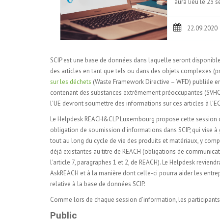
aura lieu le 23
22.09.2020
SCIP est une base de données dans laquelle seront disponibl
des articles en tant que tels ou dans des objets complexes (pr
sur les déchets
(Waste Framework Directive – WFD) publiée en 20
contenant des substances extrêmement préoccupantes (SVHC) 
l'UE devront soumettre des informations sur ces articles à l'E
Le Helpdesk REACH&CLP Luxembourg propose cette session d'in
obligation de soumission d'informations dans SCIP, qui vise à
tout au long du cycle de vie des produits et matériaux, y com
déjà existantes au titre de REACH (obligations de communication
l'article 7, paragraphes 1 et 2, de REACH). Le Helpdesk revie
AskREACH et à la manière dont celle-ci pourra aider les entre
relative à la base de données SCIP.
Comme lors de chaque session d’information, les participants
Public