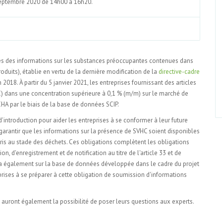
 septembre 2020 de 14h00 à 16h20.
es des informations sur les substances préoccupantes contenues dans
oduits), établie en vertu de la dernière modification de la
directive-cadre
18. À partir du 5 janvier 2021, les entreprises fournissant des articles
dans une concentration supérieure à 0,1 % (m/m) sur le marché de
CHA par le biais de la base de données SCIP.
troduction pour aider les entreprises à se conformer à leur future
 garantir que les informations sur la présence de SVHC soient disponibles
pris au stade des déchets. Ces obligations complètent les obligations
, d'enregistrement et de notification au titre de l'article 33 et de
ndra également sur la base de données développée dans le cadre du projet
prises à se préparer à cette obligation de soumission d'informations
 auront également la possibilité de poser leurs questions aux experts.