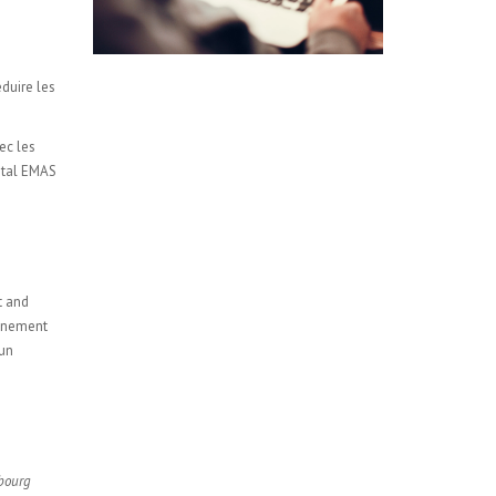
duire les
ec les
ntal EMAS
t and
onnement
 un
bourg