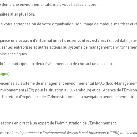
ne démarche environnementale, mais vous hésitez encore…
tez aller plus loin.
votre entreprise ou de votre organisation, son image de marque, maitriser et ré
.
rganise
une session d’information et des rencontres éclaires
(Speed dating) av
biliser les entreprises et autres acteurs au système de management environneme
ins spécifiques.
ité de participer aux deux évènements ou de choisir l’un des deux.
ligne)
teurs concernés au système de management environnemental EMAS (Eco-Managemen
l’Environnement (AEV) pour la situation au Luxembourg et de l’Agence de l’Envir
 Un retour d’expérience de l’Administration de la navigation aérienne permettra
stions en direct à un expert de l’Administration de l’Environnement.
welt
»
où le département
«
Environmental Research and Innovation
»
(ERIN) du Luxem