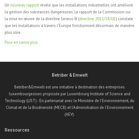
Un
nouveau rapport
révèle que les installations industrielles ont amélioré
la gestion des substances dangereuses. Le rapport de la Commission sur
la mise en œuvre de la directive Seveso III (
directive 2012/18/UE
) constate
que les installations à travers l'Europe fonctionnent désormais de manière
plus sûre.
Pour en savoir plus
Betriber & Emwelt
Betriber&Emwelt est une initiative à destination des entreprises
luxembourgeoises proposée par Luxembourg Institute of Science and
Technology (LIST) - En partenariat avec le Ministère de l'Environnement, du
Climat et de la Biodiversité (MECB) et l'Administration de l'Environnement
(AEV).
Ressources