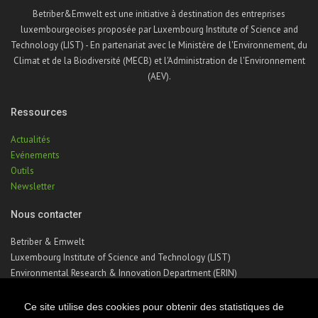
Betriber&Emwelt est une initiative à destination des entreprises
luxembourgeoises proposée par Luxembourg Institute of Science and
Technology (LIST) - En partenariat avec le Ministère de l'Environnement, du
Climat et de la Biodiversité (MECB) et l'Administration de l'Environnement
(AEV).
Ressources
Actualités
Evénements
Outils
Newsletter
Nous contacter
Betriber & Emwelt
Luxembourg Institute of Science and Technology (LIST)
Environmental Research & Innovation Department (ERIN)
41, rue du Brill | L-4422 Belvaux | Luxembourg
Téléphone : +352 275 888 – 1
Ce site utilise des cookies pour obtenir des statistiques de