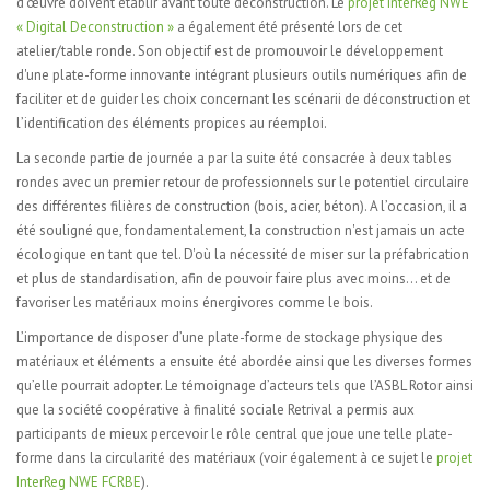
d'œuvre doivent établir avant toute déconstruction. Le
projet InterReg NWE
« Digital Deconstruction »
a également été présenté lors de cet
atelier/table ronde. Son objectif est de promouvoir le développement
d'une plate-forme innovante intégrant plusieurs outils numériques afin de
faciliter et de guider les choix concernant les scénarii de déconstruction et
l’identification des éléments propices au réemploi.
La seconde partie de journée a par la suite été consacrée à deux tables
rondes avec un premier retour de professionnels sur
le potentiel circulaire
des différentes filières de construction (bois, acier, béton). A l’occasion, il a
été souligné que, fondamentalement, la construction n'est jamais un acte
écologique en tant que tel. D'où la nécessité de miser sur la préfabrication
et plus de standardisation, afin de pouvoir faire plus avec moins... et de
favoriser les matériaux moins énergivores comme le bois.
L’importance de disposer d’une plate-forme de stockage physique des
matériaux et éléments a ensuite été abordée ainsi que les diverses formes
qu’elle pourrait adopter. Le témoignage d’acteurs tels que l’ASBL Rotor ainsi
que la société coopérative à finalité sociale Retrival a permis aux
participants de mieux percevoir le rôle central que joue une telle plate-
forme dans la circularité des matériaux (voir également à ce sujet
le
projet
InterReg NWE FCRBE
).