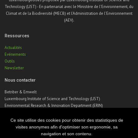
Technology (LIST) - En partenariat avec le Ministère de l'Environnement, du
Climat et de la Biodiversité (MECB) et l'Administration de l'Environnement
(AEV).
Ressources
Actualités
Evénements
Outils
Newsletter
Nous contacter
Betriber & Emwelt
Luxembourg Institute of Science and Technology (LIST)
Environmental Research & Innovation Department (ERIN)
41, rue du Brill | L-4422 Belvaux | Luxembourg
Téléphone : +352 275 888 – 1
Ce site utilise des cookies pour obtenir des statistiques de
Email :
betriber-emwelt@list.lu
visites anonymes afin d'optimiser son ergonomie, sa
navigation et son contenu.