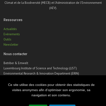
Climat et de la Biodiversité (MECB) et l'Administration de l'Environnement
(AEV).
Ressources
Actualités
Evénements
Outils
Newsletter
Nous contacter
Betriber & Emwelt
Luxembourg Institute of Science and Technology (LIST)
Environmental Research & Innovation Department (ERIN)
41, rue du Brill | L-4422 Belvaux | Luxembourg
Téléphone : +352 275 888 – 1
Ce site utilise des cookies pour obtenir des statistiques de
Email :
betriber-emwelt@list.lu
visites anonymes afin d'optimiser son ergonomie, sa
navigation et son contenu.
© Copyright 2026 Luxembourg Institute of Science & Technology - LIST