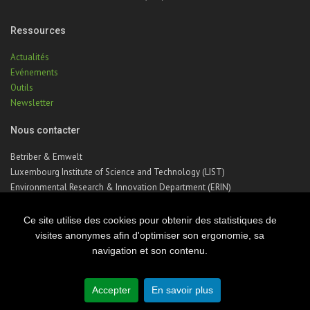
Ressources
Actualités
Evénements
Outils
Newsletter
Nous contacter
Betriber & Emwelt
Luxembourg Institute of Science and Technology (LIST)
Environmental Research & Innovation Department (ERIN)
41, rue du Brill | L-4422 Belvaux | Luxembourg
Téléphone : +352 275 888 – 1
Ce site utilise des cookies pour obtenir des statistiques de
Email :
betriber-emwelt@list.lu
visites anonymes afin d'optimiser son ergonomie, sa
navigation et son contenu.
© Copyright 2026 Luxembourg Institute of Science & Technology - LIST
Accepter
En savoir plus
Site map
Legal notice
Privacy notice