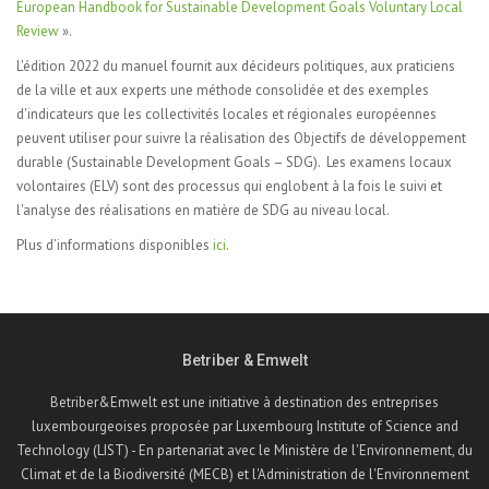
European Handbook for Sustainable Development Goals Voluntary Local
Review
».
L'édition 2022 du manuel fournit aux décideurs politiques, aux praticiens
de la ville et aux experts une méthode consolidée et des exemples
d'indicateurs que les collectivités locales et régionales européennes
peuvent utiliser pour suivre la réalisation des Objectifs de développement
durable (Sustainable Development Goals – SDG). Les examens locaux
volontaires (ELV) sont des processus qui englobent à la fois le suivi et
l'analyse des réalisations en matière de SDG au niveau local.
Plus d’informations disponibles
ici
.
Betriber & Emwelt
Betriber&Emwelt est une initiative à destination des entreprises
luxembourgeoises proposée par Luxembourg Institute of Science and
Technology (LIST) - En partenariat avec le Ministère de l'Environnement, du
Climat et de la Biodiversité (MECB) et l'Administration de l'Environnement