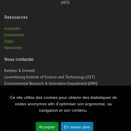
(AEV).
Ressources
Actualités
Evénements
Outils
Newsletter
Nous contacter
Betriber & Emwelt
Luxembourg Institute of Science and Technology (LIST)
Environmental Research & Innovation Department (ERIN)
41, rue du Brill | L-4422 Belvaux | Luxembourg
Téléphone : +352 275 888 – 1
Ce site utilise des cookies pour obtenir des statistiques de
Email :
betriber-emwelt@list.lu
visites anonymes afin d'optimiser son ergonomie, sa
navigation et son contenu.
© Copyright 2026 Luxembourg Institute of Science & Technology - LIST
Accepter
En savoir plus
Site map
Legal notice
Privacy notice