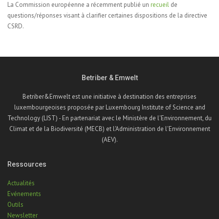
La Commission européenne a récemment publié un
recueil
de
questions/réponses visant à clarifier certaines dispositions de la directive
CSRD.
Betriber & Emwelt
Betriber&Emwelt est une initiative à destination des entreprises
luxembourgeoises proposée par Luxembourg Institute of Science and
Technology (LIST) - En partenariat avec le Ministère de l'Environnement, du
Climat et de la Biodiversité (MECB) et l'Administration de l'Environnement
(AEV).
Ressources
Actualités
Evénements
Outils
Newsletter