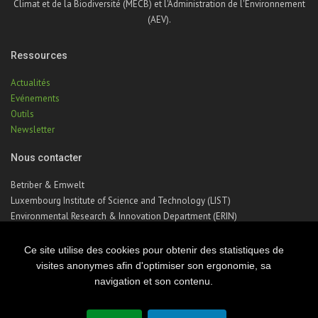
Climat et de la Biodiversité (MECB) et l'Administration de l'Environnement
(AEV).
Ressources
Actualités
Evénements
Outils
Newsletter
Nous contacter
Betriber & Emwelt
Luxembourg Institute of Science and Technology (LIST)
Environmental Research & Innovation Department (ERIN)
41, rue du Brill | L-4422 Belvaux | Luxembourg
Téléphone : +352 275 888 – 1
Ce site utilise des cookies pour obtenir des statistiques de
Email :
betriber-emwelt@list.lu
visites anonymes afin d'optimiser son ergonomie, sa
navigation et son contenu.
© Copyright 2026 Luxembourg Institute of Science & Technology - LIST