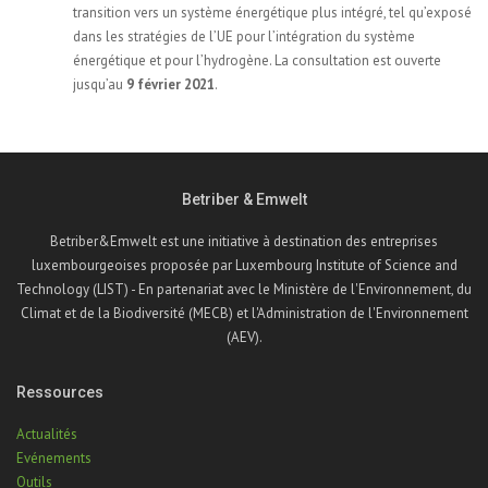
transition vers un système énergétique plus intégré, tel qu’exposé
dans les stratégies de l’UE pour l’intégration du système
énergétique et pour l’hydrogène. La consultation est ouverte
jusqu’au
9 février 2021
.
Betriber & Emwelt
Betriber&Emwelt est une initiative à destination des entreprises
luxembourgeoises proposée par Luxembourg Institute of Science and
Technology (LIST) - En partenariat avec le Ministère de l'Environnement, du
Climat et de la Biodiversité (MECB) et l'Administration de l'Environnement
(AEV).
Ressources
Actualités
Evénements
Outils