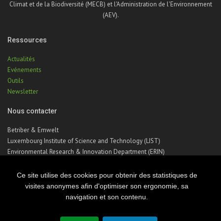
Climat et de la Biodiversité (MECB) et l'Administration de l'Environnement
(AEV).
Ressources
Actualités
Evénements
Outils
Newsletter
Nous contacter
Betriber & Emwelt
Luxembourg Institute of Science and Technology (LIST)
Environmental Research & Innovation Department (ERIN)
41, rue du Brill | L-4422 Belvaux | Luxembourg
Téléphone : +352 275 888 – 1
Ce site utilise des cookies pour obtenir des statistiques de
Email :
betriber-emwelt@list.lu
visites anonymes afin d'optimiser son ergonomie, sa
navigation et son contenu.
© Copyright 2026 Luxembourg Institute of Science & Technology - LIST