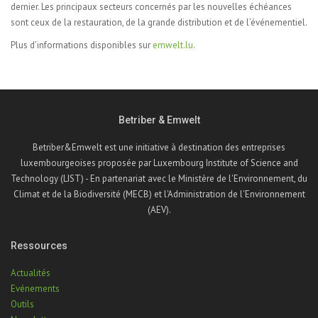
dernier. Les principaux secteurs concernés par les nouvelles échéances
sont ceux de la restauration, de la grande distribution et de l’événementiel.
Plus d’informations disponibles sur
emwelt.lu
.
Betriber & Emwelt
Betriber&Emwelt est une initiative à destination des entreprises
luxembourgeoises proposée par Luxembourg Institute of Science and
Technology (LIST) - En partenariat avec le Ministère de l'Environnement, du
Climat et de la Biodiversité (MECB) et l'Administration de l'Environnement
(AEV).
Ressources
Actualités
Evénements
Outils