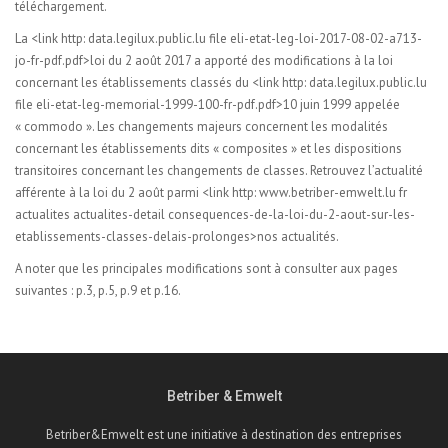
téléchargement.
La <link http: data.legilux.public.lu file eli-etat-leg-loi-2017-08-02-a713-
jo-fr-pdf.pdf>loi du 2 août 2017 a apporté des modifications à la loi
concernant les établissements classés du <link http: data.legilux.public.lu
file eli-etat-leg-memorial-1999-100-fr-pdf.pdf>10 juin 1999 appelée
« commodo ». Les changements majeurs concernent les modalités
concernant les établissements dits « composites » et les dispositions
transitoires concernant les changements de classes. Retrouvez l’actualité
afférente à la loi du 2 août parmi <link http: www.betriber-emwelt.lu fr
actualites actualites-detail consequences-de-la-loi-du-2-aout-sur-les-
etablissements-classes-delais-prolonges>nos actualités.
A noter que les principales modifications sont à consulter aux pages
suivantes : p.3, p.5, p.9 et p.16.
Betriber & Emwelt
Betriber&Emwelt est une initiative à destination des entreprises