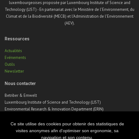
luxembourgeoises proposée par Luxembourg Institute of Science and
Technology (LIST) - En partenariat avec le Ministère de l'Environnement, du
Climat et de la Biodiversité (MECB) et l'Administration de l'Environnement
(AEV).
Ressources
Actualités
Evénements
Outils
Newsletter
Nous contacter
Betriber & Emwelt
Luxembourg Institute of Science and Technology (LIST)
Environmental Research & Innovation Department (ERIN)
41, rue du Brill | L-4422 Belvaux | Luxembourg
Téléphone : +352 275 888 – 1
Ce site utilise des cookies pour obtenir des statistiques de
Email :
betriber-emwelt@list.lu
visites anonymes afin d'optimiser son ergonomie, sa
navigation et son contenu.