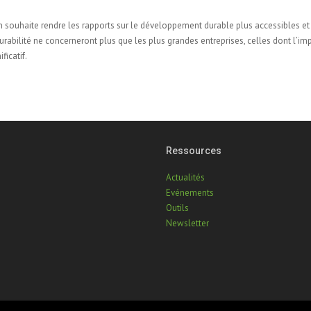
n souhaite rendre les rapports sur le développement durable plus accessibles et
durabilité ne concerneront plus que les plus grandes entreprises, celles dont l’im
ficatif.
Ressources
Actualités
Evénements
Outils
Newsletter