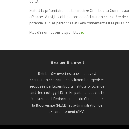
CSRD.
Suite à la présentation de la directive Omnibus, la Commissio
efficaces. Ainsi, les obligations de déclaration en matière de 
potentiel sur les personnes et l’environnement est le plus signi
Plus d’informations disponibles
ici
.
Betriber & Emwelt
Betriber&Emwelt est une initiative à
destination des entreprises luxembourgeoises
proposée par Luxembourg Institute of Science
and Technology (LIST) - En partenariat avec le
Ministère de l'Environnement, du Climat et de
la Biodiversité (MECB) et l'Administration de
l'Environnement (AEV).