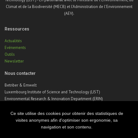
Climat et de la Biodiversité (MECB) et l'Administration de l'Environnement
(AEV).
Ressources
Actualités
Evénements
Outils
Newsletter
Nous contacter
Betriber & Emwelt
Luxembourg Institute of Science and Technology (LIST)
Environmental Research & Innovation Department (ERIN)
41, rue du Brill | L-4422 Belvaux | Luxembourg
Téléphone : +352 275 888 – 1
Ce site utilise des cookies pour obtenir des statistiques de
Email :
betriber-emwelt@list.lu
visites anonymes afin d'optimiser son ergonomie, sa
navigation et son contenu.