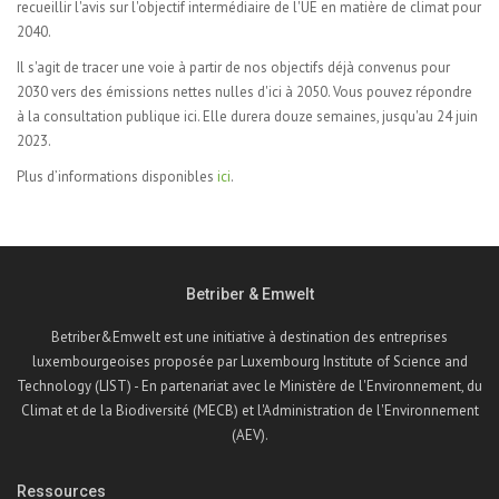
recueillir l'avis sur l'objectif intermédiaire de l'UE en matière de climat pour
2040.
Il s'agit de tracer une voie à partir de nos objectifs déjà convenus pour
2030 vers des émissions nettes nulles d'ici à 2050. Vous pouvez répondre
à la consultation publique ici. Elle durera douze semaines, jusqu'au 24 juin
2023.
Plus d’informations disponibles
ici
.
Betriber & Emwelt
Betriber&Emwelt est une initiative à destination des entreprises
luxembourgeoises proposée par Luxembourg Institute of Science and
Technology (LIST) - En partenariat avec le Ministère de l'Environnement, du
Climat et de la Biodiversité (MECB) et l'Administration de l'Environnement
(AEV).
Ressources