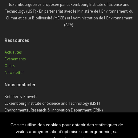
luxembourgeoises proposée par Luxembourg Institute of Science and
Technology (LIST) - En partenariat avec le Ministère de l'Environnement, du
Climat et de la Biodiversité (MECB) et l'Administration de l'Environnement
(AEV).
Ressources
Actualités
Evénements
Outils
Newsletter
Nous contacter
Betriber & Emwelt
Luxembourg Institute of Science and Technology (LIST)
Environmental Research & Innovation Department (ERIN)
41, rue du Brill | L-4422 Belvaux | Luxembourg
Téléphone : +352 275 888 – 1
Ce site utilise des cookies pour obtenir des statistiques de
Email :
betriber-emwelt@list.lu
visites anonymes afin d'optimiser son ergonomie, sa