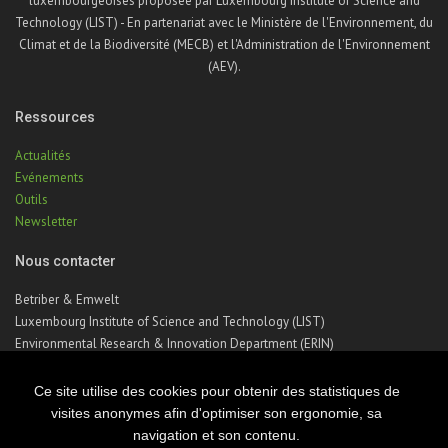
luxembourgeoises proposée par Luxembourg Institute of Science and
Technology (LIST) - En partenariat avec le Ministère de l'Environnement, du
Climat et de la Biodiversité (MECB) et l'Administration de l'Environnement
(AEV).
Ressources
Actualités
Evénements
Outils
Newsletter
Nous contacter
Betriber & Emwelt
Luxembourg Institute of Science and Technology (LIST)
Environmental Research & Innovation Department (ERIN)
41, rue du Brill | L-4422 Belvaux | Luxembourg
Téléphone : +352 275 888 – 1
Ce site utilise des cookies pour obtenir des statistiques de
Email :
betriber-emwelt@list.lu
visites anonymes afin d'optimiser son ergonomie, sa
navigation et son contenu.