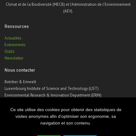
Climat et de la Biodiversité (MECB) et l'Administration de l'Environnement
(AEV).
Ressources
Actualités
Evénements
Outils
Newsletter
Nous contacter
Betriber & Emwelt
Luxembourg Institute of Science and Technology (LIST)
Environmental Research & Innovation Department (ERIN)
41, rue du Brill | L-4422 Belvaux | Luxembourg
Téléphone : +352 275 888 – 1
Ce site utilise des cookies pour obtenir des statistiques de
Email :
betriber-emwelt@list.lu
visites anonymes afin d'optimiser son ergonomie, sa
navigation et son contenu.
© Copyright 2026 Luxembourg Institute of Science & Technology - LIST