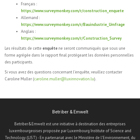
Français :
https://www.surveymonkey.com/r/construction_enquete
Allemand :
https://www.surveymonkey.com/r/Bauindustrie_Umfrage
Anglais :
https://www.surveymonkey.com/r/Construction_Survey
Les résultats de cette
enquête
ne seront communiqués que sous une
forme agrégée dans le rapport final protégeant les données personnelles
des participants.
Si vous avez des questions concernant l'enquête, veuillez contacter
Caroline Muller (
caroline.muller@luxinnovation.lu
).
Betriber & Emwelt
Betriber&Emwelt est une initiative à destination des entreprises
luxembourgeoises proposée par Luxembourg Institute of Science and
Technology (LIST) - En partenariat avec le Ministère de l'Environnement, du