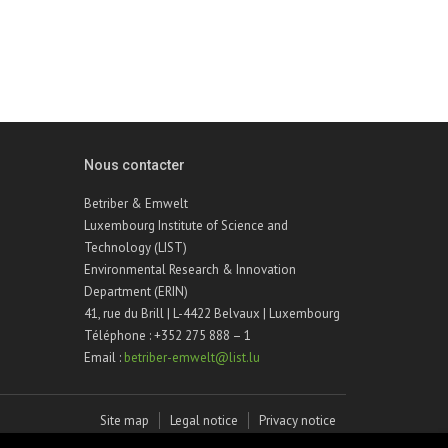
Nous contacter
Betriber & Emwelt
Luxembourg Institute of Science and
Technology (LIST)
Environmental Research & Innovation
Department (ERIN)
41, rue du Brill | L-4422 Belvaux | Luxembourg
Téléphone : +352 275 888 – 1
Email :
betriber-emwelt@list.lu
Site map
Legal notice
Privacy notice