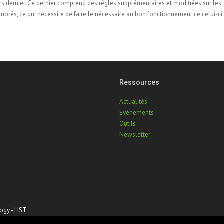
rs dernier. Ce dernier comprend des règles supplémentaires et modifiées sur les
luorés, ce qui nécessite de faire le nécessaire au bon fonctionnement ce celui-ci.
Ressources
Actualités
Evénements
Outils
Newsletter
ogy - LIST