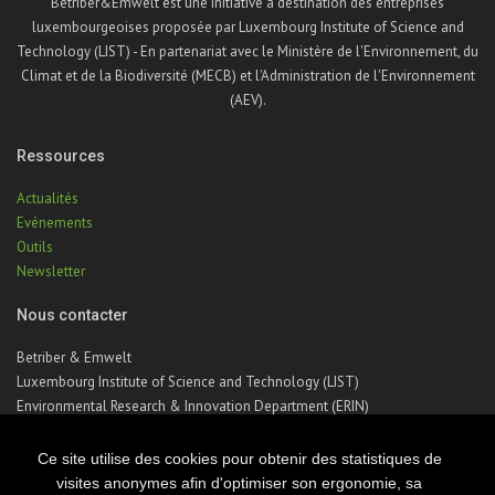
Betriber&Emwelt est une initiative à destination des entreprises
luxembourgeoises proposée par Luxembourg Institute of Science and
Technology (LIST) - En partenariat avec le Ministère de l'Environnement, du
Climat et de la Biodiversité (MECB) et l'Administration de l'Environnement
(AEV).
Ressources
Actualités
Evénements
Outils
Newsletter
Nous contacter
Betriber & Emwelt
Luxembourg Institute of Science and Technology (LIST)
Environmental Research & Innovation Department (ERIN)
41, rue du Brill | L-4422 Belvaux | Luxembourg
Téléphone : +352 275 888 – 1
Ce site utilise des cookies pour obtenir des statistiques de
Email :
betriber-emwelt@list.lu
visites anonymes afin d'optimiser son ergonomie, sa