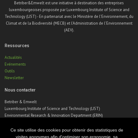
Betriber&Emwelt est une initiative à destination des entreprises
luxembourgeoises proposée par Luxembourg Institute of Science and
Technology (LIST) - En partenariat avec le Ministère de l'Environnement, du
Climat et de la Biodiversité (MECB) et l'Administration de l'Environnement
(AEV).
Ressources
Actualités
Evénements
Outils
Newsletter
Nous contacter
Betriber & Emwelt
Luxembourg Institute of Science and Technology (LIST)
Environmental Research & Innovation Department (ERIN)
41, rue du Brill | L-4422 Belvaux | Luxembourg
Téléphone : +352 275 888 – 1
Ce site utilise des cookies pour obtenir des statistiques de
Email :
betriber-emwelt@list.lu
visites anonymes afin d'optimiser son ergonomie, sa