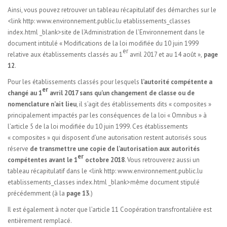
Ainsi, vous pouvez retrouver un tableau récapitulatif des démarches sur le
<link http: www.environnement.public.lu etablissements_classes
index.html _blank>site de l’Administration de l’Environnement dans le
document intitulé « Modifications de la loi modifiée du 10 juin 1999
er
relative aux établissements classés au 1
avril 2017 et au 14 août »,
page
12
.
Pour les établissements classés pour lesquels
l’autorité compétente a
er
changé au 1
avril 2017 sans qu’un changement de classe ou de
nomenclature n’ait lieu
, il s’agit des établissements dits « composites »
principalement impactés par les conséquences de la loi « Omnibus » à
l’article 5 de la loi modifiée du 10 juin 1999. Ces établissements
« composites » qui disposent d’une autorisation restent autorisés sous
réserve
de transmettre une copie de l’autorisation aux autorités
er
compétentes
avant le 1
octobre 2018
. Vous retrouverez aussi un
tableau récapitulatif dans le <link http: www.environnement.public.lu
etablissements_classes index.html _blank>même document stipulé
précédemment (à la
page 13
.)
Il est également à noter que l’article 11 Coopération transfrontalière est
entièrement remplacé.