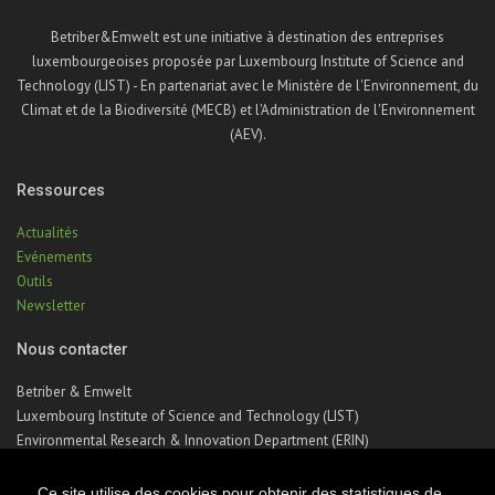
Betriber&Emwelt est une initiative à destination des entreprises
luxembourgeoises proposée par Luxembourg Institute of Science and
Technology (LIST) - En partenariat avec le Ministère de l'Environnement, du
Climat et de la Biodiversité (MECB) et l'Administration de l'Environnement
(AEV).
Ressources
Actualités
Evénements
Outils
Newsletter
Nous contacter
Betriber & Emwelt
Luxembourg Institute of Science and Technology (LIST)
Environmental Research & Innovation Department (ERIN)
41, rue du Brill | L-4422 Belvaux | Luxembourg
Téléphone : +352 275 888 – 1
Ce site utilise des cookies pour obtenir des statistiques de