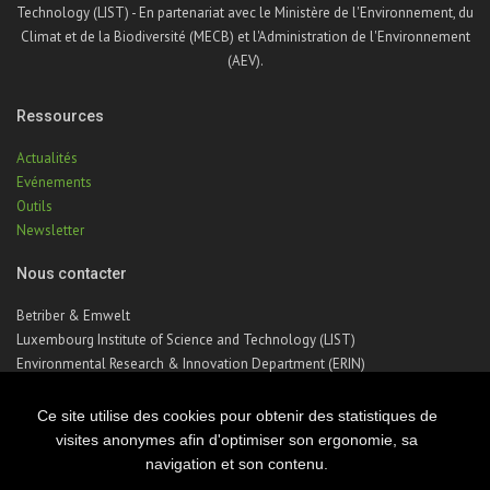
Technology (LIST) - En partenariat avec le Ministère de l'Environnement, du
Climat et de la Biodiversité (MECB) et l'Administration de l'Environnement
(AEV).
Ressources
Actualités
Evénements
Outils
Newsletter
Nous contacter
Betriber & Emwelt
Luxembourg Institute of Science and Technology (LIST)
Environmental Research & Innovation Department (ERIN)
41, rue du Brill | L-4422 Belvaux | Luxembourg
Téléphone : +352 275 888 – 1
Ce site utilise des cookies pour obtenir des statistiques de
Email :
betriber-emwelt@list.lu
visites anonymes afin d'optimiser son ergonomie, sa
navigation et son contenu.