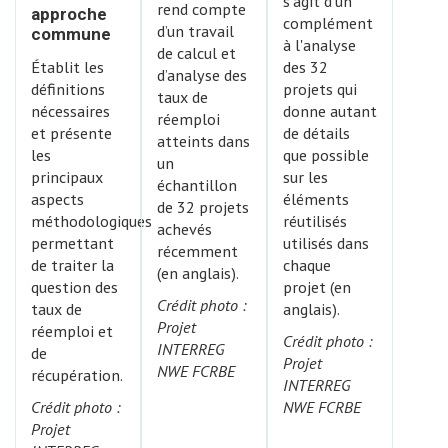
s'agit d'un
rend compte
approche
complément
d’un travail
commune
à l'analyse
de calcul et
Établit les
des 32
d’analyse des
définitions
projets qui
taux de
nécessaires
donne autant
réemploi
et présente
de détails
atteints dans
les
que possible
un
principaux
sur les
échantillon
aspects
éléments
de 32 projets
méthodologiques
réutilisés
achevés
permettant
utilisés dans
récemment
de traiter la
chaque
(en anglais).
question des
projet (en
Crédit photo :
taux de
anglais).
Projet
réemploi et
Crédit photo :
INTERREG
de
Projet
NWE FCRBE
récupération.
INTERREG
Crédit photo :
NWE FCRBE
Projet