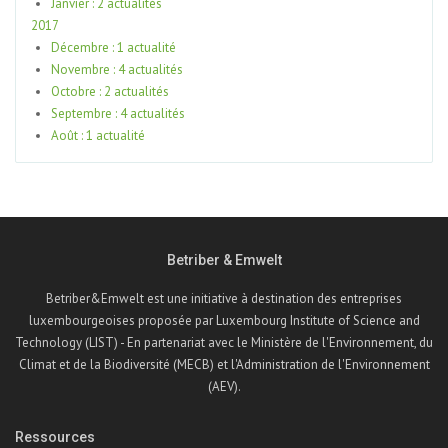
Janvier : 2 actualités
2017
Décembre : 1 actualité
Novembre : 4 actualités
Octobre : 2 actualités
Septembre : 4 actualités
Août : 1 actualité
Betriber & Emwelt
Betriber&Emwelt est une initiative à destination des entreprises
luxembourgeoises proposée par Luxembourg Institute of Science and
Technology (LIST) - En partenariat avec le Ministère de l'Environnement, du
Climat et de la Biodiversité (MECB) et l'Administration de l'Environnement
(AEV).
Ressources