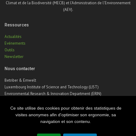
Climat et de la Biodiversité (MECB) et l'Administration de l'Environnement
(AEV).
Ressources
Actualités
Evénements
Outils
Newsletter
Nous contacter
Betriber & Emwelt
Luxembourg Institute of Science and Technology (LIST)
Environmental Research & Innovation Department (ERIN)
41, rue du Brill | L-4422 Belvaux | Luxembourg
Téléphone : +352 275 888 – 1
Ce site utilise des cookies pour obtenir des statistiques de
Email :
betriber-emwelt@list.lu
visites anonymes afin d'optimiser son ergonomie, sa
navigation et son contenu.
© Copyright 2026 Luxembourg Institute of Science & Technology - LIST