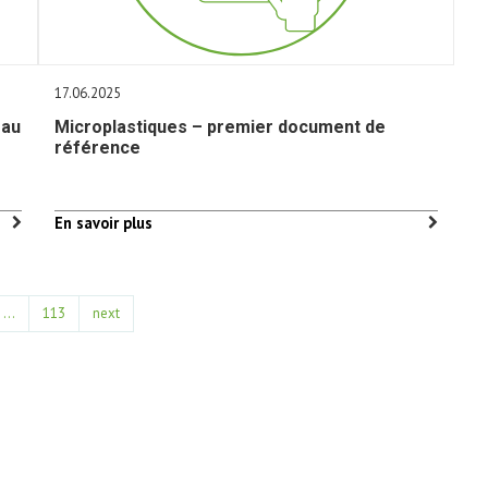
17.06.2025
eau
Microplastiques – premier document de
référence
En savoir plus
…
113
next