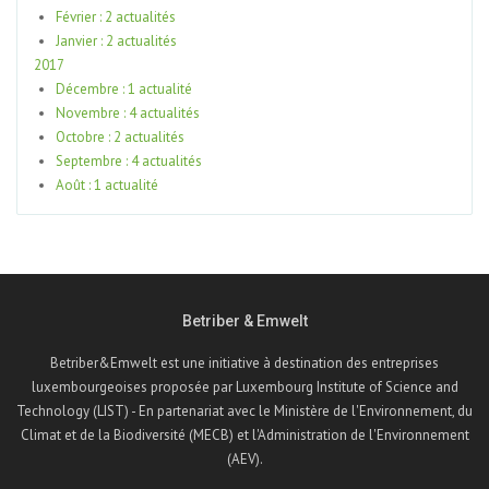
Février : 2 actualités
Janvier : 2 actualités
2017
Décembre : 1 actualité
Novembre : 4 actualités
Octobre : 2 actualités
Septembre : 4 actualités
Août : 1 actualité
Betriber & Emwelt
Betriber&Emwelt est une initiative à destination des entreprises
luxembourgeoises proposée par Luxembourg Institute of Science and
Technology (LIST) - En partenariat avec le Ministère de l'Environnement, du
Climat et de la Biodiversité (MECB) et l'Administration de l'Environnement
(AEV).