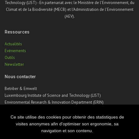
Technology (LIST) - En partenariat avec le Ministère de l'Environnement, du
Climat et de la Biodiversité (MECB) et l'Administration de l'Environnement
(AEV).
Ressources
Actualités
Evénements
Outils
Newsletter
Nous contacter
Betriber & Emwelt
Luxembourg Institute of Science and Technology (LIST)
Environmental Research & Innovation Department (ERIN)
41, rue du Brill | L-4422 Belvaux | Luxembourg
Téléphone : +352 275 888 – 1
Ce site utilise des cookies pour obtenir des statistiques de
Email :
betriber-emwelt@list.lu
visites anonymes afin d'optimiser son ergonomie, sa
navigation et son contenu.