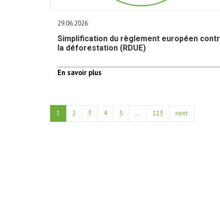
29.06.2026
Simplification du règlement européen cont
la déforestation (RDUE)
En savoir plus
1
2
3
4
5
…
113
next