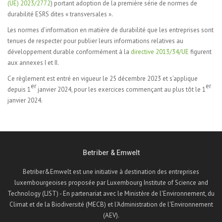
(UE) 2023/2772
) portant adoption de la première série de normes de
durabilité ESRS dites « transversales ».
Les normes d’information en matière de durabilité que les entreprises sont
tenues de respecter pour publier leurs informations relatives au
développement durable conformément à la
directive 2013/34/UE
figurent
aux annexes I et II.
Ce règlement est entré en vigueur le 25 décembre 2023 et s’applique
er
er
depuis 1
janvier 2024, pour les exercices commençant au plus tôt le 1
janvier 2024.
Betriber & Emwelt
Betriber&Emwelt est une initiative à destination des entreprises
luxembourgeoises proposée par Luxembourg Institute of Science and
Technology (LIST) - En partenariat avec le Ministère de l'Environnement, du
Climat et de la Biodiversité (MECB) et l'Administration de l'Environnement
(AEV).