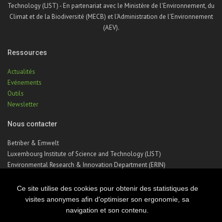
Technology (LIST) - En partenariat avec le Ministère de l'Environnement, du
Climat et de la Biodiversité (MECB) et l'Administration de l'Environnement
(AEV).
Ressources
Actualités
Evénements
Outils
Newsletter
Nous contacter
Betriber & Emwelt
Luxembourg Institute of Science and Technology (LIST)
Environmental Research & Innovation Department (ERIN)
41, rue du Brill | L-4422 Belvaux | Luxembourg
Téléphone : +352 275 888 – 1
Ce site utilise des cookies pour obtenir des statistiques de
Email :
betriber-emwelt@list.lu
visites anonymes afin d'optimiser son ergonomie, sa
navigation et son contenu.