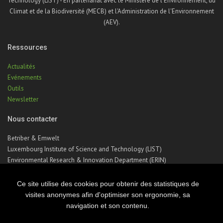
Technology (LIST) - En partenariat avec le Ministère de l'Environnement, du
Climat et de la Biodiversité (MECB) et l'Administration de l'Environnement
(AEV).
Ressources
Actualités
Evénements
Outils
Newsletter
Nous contacter
Betriber & Emwelt
Luxembourg Institute of Science and Technology (LIST)
Environmental Research & Innovation Department (ERIN)
41, rue du Brill | L-4422 Belvaux | Luxembourg
Téléphone : +352 275 888 – 1
Ce site utilise des cookies pour obtenir des statistiques de
Email :
betriber-emwelt@list.lu
visites anonymes afin d'optimiser son ergonomie, sa
navigation et son contenu.