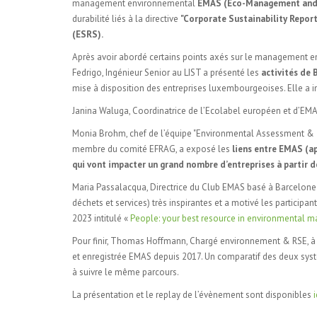
management environnemental
EMAS (Eco-Management and
durabilité liés à la directive
"Corporate Sustainability Report
(ESRS).
Après avoir abordé certains points axés sur le management en
Fedrigo, Ingénieur Senior au LIST a présenté les
activités de
mise à disposition des entreprises luxembourgeoises. Elle a invi
Janina Waluga, Coordinatrice de l’Ecolabel européen et d’EMAS
Monia Brohm, chef de l’équipe "Environmental Assessment & T
membre du comité EFRAG, a exposé les
liens entre EMAS (a
qui vont impacter un grand nombre d’entreprises à partir d
Maria Passalacqua, Directrice du Club EMAS basé à Barcelone
déchets et services) très inspirantes et a motivé les participan
2023 intitulé «
People: your best resource in environmental 
Pour finir, Thomas Hoffmann, Chargé environnement & RSE, à 
et enregistrée EMAS depuis 2017. Un comparatif des deux systè
à suivre le même parcours.
La présentation et le replay de l’évènement sont disponibles
i