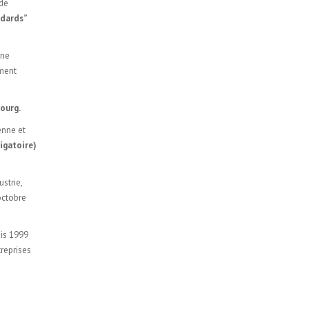
 de
ndards”
ine
ment
ourg.
enne et
igatoire)
strie,
 octobre
uis 1999
reprises