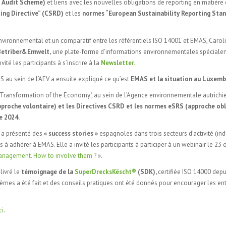
 Audit Scheme)
et liens avec les nouvelles obligations de reporting en matière
ing Directive” (CSRD)
et les
normes “European Sustainability Reporting Sta
vironnemental et un comparatif entre les référentiels ISO 14001 et EMAS, Carol
 Betriber&Emwelt,
une plate-forme d’informations environnementales spéciale
té les participants à s’inscrire à la
Newsletter.
 au sein de l’AEV a ensuite expliqué ce qu’est
EMAS et la situation au Luxemb
ransformation of the Economy", au sein de l’Agence environnementale autrichi
pproche volontaire) et les Directives CSRD et les normes eSRS (approche obl
e 2024.
 a présenté des
« success stories »
espagnoles dans trois secteurs d’activité (indu
ts à adhérer à EMAS. Elle a invité les participants à participer à un webinair le 23
management. How to involve them ?
».
livré le
témoignage de la
SuperDrecksKëscht®
(SDK),
certifiée ISO 14000 dep
mes a été fait et des conseils pratiques ont été donnés pour encourager les ent
ci
.