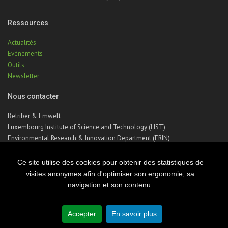
Ressources
Actualités
Evénements
Outils
Newsletter
Nous contacter
Betriber & Emwelt
Luxembourg Institute of Science and Technology (LIST)
Environmental Research & Innovation Department (ERIN)
41, rue du Brill | L-4422 Belvaux | Luxembourg
Téléphone : +352 275 888 – 1
Ce site utilise des cookies pour obtenir des statistiques de
Email :
betriber-emwelt@list.lu
visites anonymes afin d'optimiser son ergonomie, sa
navigation et son contenu.
© Copyright 2026 Luxembourg Institute of Science & Technology - LIST
Accepter
En savoir plus
Site map
Legal notice
Privacy notice