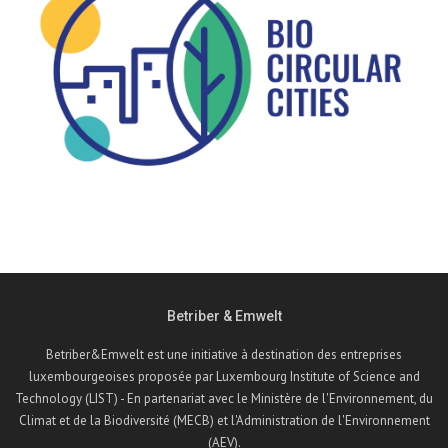
Betriber & Emwelt
Betriber&Emwelt est une initiative à destination des entreprises
luxembourgeoises proposée par Luxembourg Institute of Science and
Technology (LIST) - En partenariat avec le Ministère de l'Environnement, du
Climat et de la Biodiversité (MECB) et l'Administration de l'Environnement
(AEV).