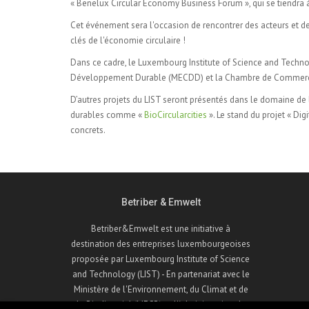
« Benelux Circular Economy Business Forum », qui se tiendr
Cet événement sera l'occasion de rencontrer des acteurs et de
clés de l'économie circulaire !
Dans ce cadre, le Luxembourg Institute of Science and Technol
Développement Durable (MECDD) et la Chambre de Commerce
D’autres projets du LIST seront présentés dans le domaine de
durables comme «
BioCircularcities
». Le stand du projet « Dig
concrets.
Betriber & Emwelt
Betriber&Emwelt est une initiative à
destination des entreprises luxembourgeoises
proposée par Luxembourg Institute of Science
and Technology (LIST) - En partenariat avec le
Ministère de l'Environnement, du Climat et de
la Biodiversité (MECB) et l'Administration de