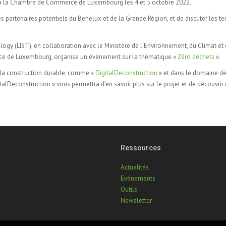
a à la Chambre de Commerce de Luxembourg les 4 et 5 octobre 2022.
s partenaires potentiels du Benelux et de la Grande Région, et de discuter les t
ogy (LIST), en collaboration avec le Ministère de l’Environnement, du Climat et
 de Luxembourg, organise un évènement sur la thématique «
Zéro déchets
».
 la construction durable, comme «
DigitalDeconstruction
» et dans le domaine de
italDeconstruction » vous permettra d’en savoir plus sur le projet et de découvrir 
Ressources
Actualités
Evénements
Outils
Newsletter