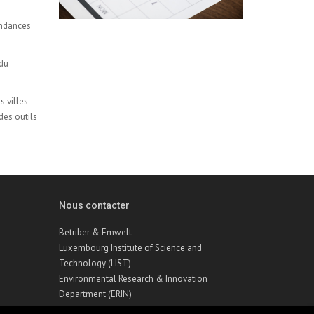
endances
 du
s villes
des outils
Nous contacter
Betriber & Emwelt
Luxembourg Institute of Science and
Technology (LIST)
Environmental Research & Innovation
Department (ERIN)
41, rue du Brill | L-4422 Belvaux | Luxembourg