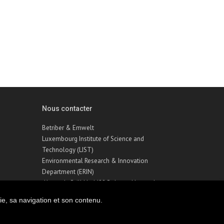
Nous contacter
Betriber & Emwelt
Luxembourg Institute of Science and
Technology (LIST)
Environmental Research & Innovation
Department (ERIN)
41, rue du Brill | L-4422 Belvaux | Luxembourg
Téléphone : +352 275 888 – 1
ie, sa navigation et son contenu.
Email :
betriber-emwelt@list.lu