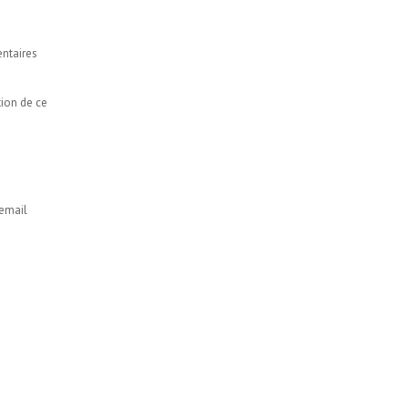
entaires
tion de ce
 email