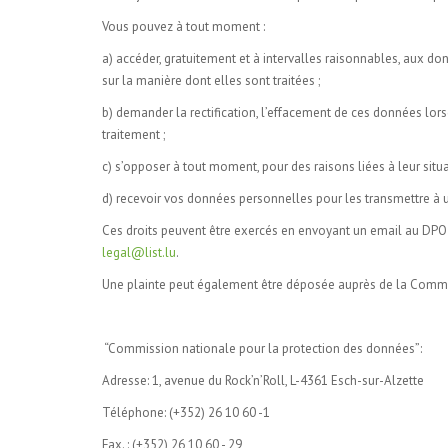
Vous pouvez à tout moment :
a) accéder, gratuitement et à intervalles raisonnables, aux d
sur la manière dont elles sont traitées ;
b) demander la rectification, l’effacement de ces données lorsqu
traitement ;
c) s’opposer à tout moment, pour des raisons liées à leur situ
d) recevoir vos données personnelles pour les transmettre à 
Ces droits peuvent être exercés en envoyant un email au DPO (D
legal@list.lu
.
Une plainte peut également être déposée auprès de la Commi
“Commission nationale pour la protection des données”:
Adresse: 1, avenue du Rock’n’Roll, L-4361 Esch-sur-Alzette
Téléphone: (+352) 26 10 60 -1
Fax. : (+352) 26 10 60 - 29