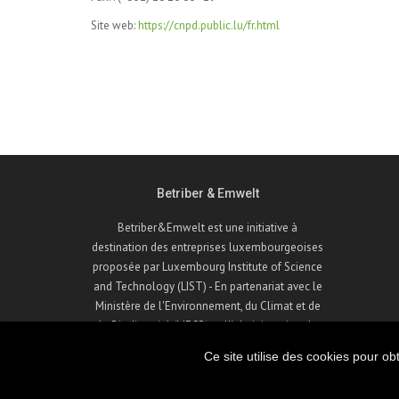
Site web:
https://cnpd.public.lu/fr.html
Betriber & Emwelt
Betriber&Emwelt est une initiative à
destination des entreprises luxembourgeoises
proposée par Luxembourg Institute of Science
and Technology (LIST) - En partenariat avec le
Ministère de l'Environnement, du Climat et de
la Biodiversité (MECB) et l'Administration de
l'Environnement (AEV).
Ce site utilise des cookies pour o