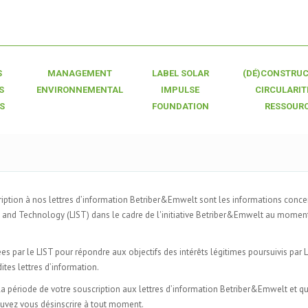
S
MANAGEMENT
LABEL SOLAR
(DÉ)CONSTRUC
S
ENVIRONNEMENTAL
IMPULSE
CIRCULARIT
S
FOUNDATION
RESSOUR
ription à nos lettres d’information Betriber&Emwelt sont les informations conce
e and Technology (LIST) dans le cadre de l'initiative Betriber&Emwelt au momen
es par le LIST pour répondre aux objectifs des intérêts légitimes poursuivis par 
ites lettres d’information.
la période de votre souscription aux lettres d’information Betriber&Emwelt et q
pouvez vous désinscrire à tout moment.